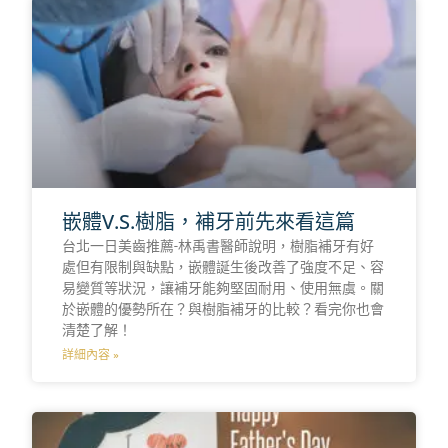
嵌體V.S.樹脂，補牙前先來看這篇
台北一日美齒推薦-林禹書醫師說明，樹脂補牙有好
處但有限制與缺點，嵌體誕生後改善了強度不足、容
易變質等狀況，讓補牙能夠堅固耐用、使用無虞。關
於嵌體的優勢所在？與樹脂補牙的比較？看完你也會
清楚了解！
詳細內容 »