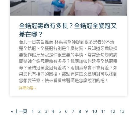
全鋯冠壽命有多長？全鋯冠全瓷冠又
差在哪？
台北一日美齒推薦-林禹書醫師提到很多患者分不清
楚全鋯冠、全瓷冠各別是什麼材質，只知道牙齒破損
要製作假牙牙冠是件很重要的事情，常常急匆匆的詢
問醫師全鋯冠壽命有多長？我應該如何延長全鋯冠壽
命？全鋯冠全瓷冠有差嗎？兩個壽命會不會有差？如
果您也有相同的困擾，那點進這篇文章絕對可以找到
您想要答案，快來看看林醫師是怎麼說明的吧！
詳細內容 »
« 上一頁
1
2
3
4
5
6
7
8
9
10
11
12
13