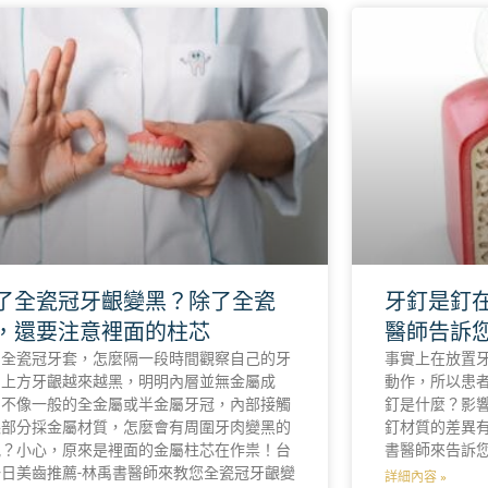
了全瓷冠牙齦變黑？除了全瓷
牙釘是釘
，還要注意裡面的柱芯
醫師告訴
了全瓷冠牙套，怎麼隔一段時間觀察自己的牙
事實上在放置
，上方牙齦越來越黑，明明內層並無金屬成
動作，所以患
，不像一般的全金屬或半金屬牙冠，內部接觸
釘是什麼？影
齦部分採金屬材質，怎麼會有周圍牙肉變黑的
釘材質的差異
況？小心，原來是裡面的金屬柱芯在作祟！台
書醫師來告訴
日美齒推薦-林禹書醫師來教您全瓷冠牙齦變
詳細內容 »