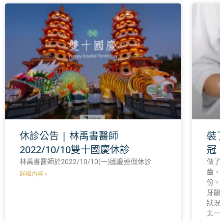
休診公告 | 林禹書醫師
裝
2022/10/10雙十國慶休診
冠
林禹書醫師於2022/10/10(一)國慶連假休診
做
齒
詳細內容 »
份
牙
狀
北一