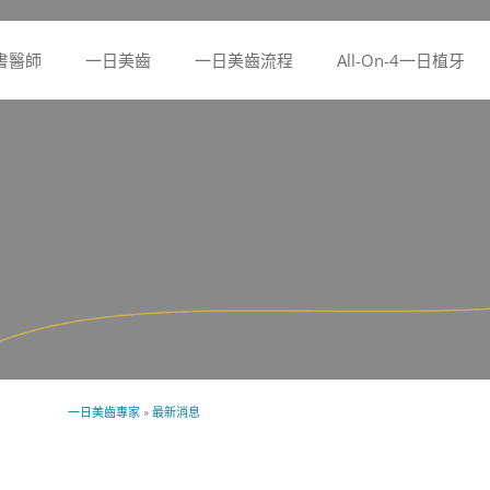
書醫師
一日美齒
一日美齒流程
All-On-4一日植牙
一日美齒專家
»
最新消息