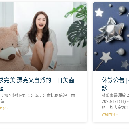
求完美!漂亮又自然的一日美齒
休診公告|
程
診
：知名網紅-陳心 牙況：牙齒比例偏短，齒
林禹書醫師於 20
暗黃
2023/1/1(日
約，祝大家20
內容 »
詳細內容 »