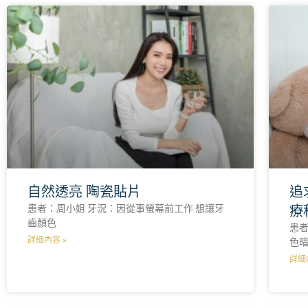
自然透亮 陶瓷貼片
追
療
患者：周小姐 牙況：因從事螢幕前工作 想讓牙
齒顏色
患者
詳細內容 »
色
詳細