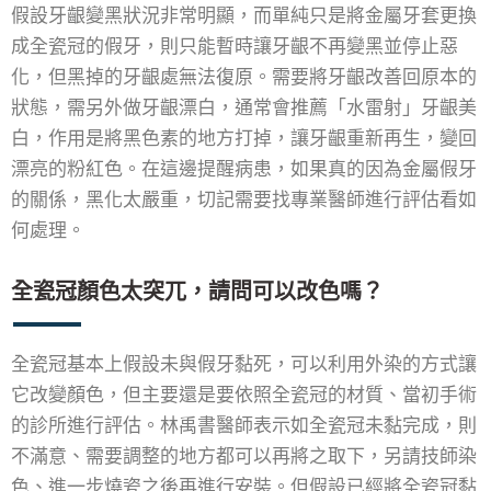
假設牙齦變黑狀況非常明顯，而單純只是將金屬牙套更換
成全瓷冠的假牙，則只能暫時讓牙齦不再變黑並停止惡
化，但黑掉的牙齦處無法復原。需要將牙齦改善回原本的
狀態，需另外做牙齦漂白，通常會推薦「水雷射」牙齦美
白，作用是將黑色素的地方打掉，讓牙齦重新再生，變回
漂亮的粉紅色。在這邊提醒病患，如果真的因為金屬假牙
的關係，黑化太嚴重，切記需要找專業醫師進行評估看如
何處理。
全瓷冠顏色太突兀，請問可以改色嗎？
全瓷冠基本上假設未與假牙黏死，可以利用外染的方式讓
它改變顏色，但主要還是要依照全瓷冠的材質、當初手術
的診所進行評估。林禹書醫師表示如全瓷冠未黏完成，則
不滿意、需要調整的地方都可以再將之取下，另請技師染
色、進一步燒瓷之後再進行安裝。但假設已經將全瓷冠黏