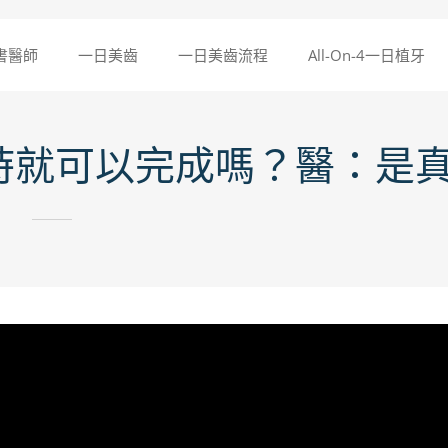
書醫師
一日美齒
一日美齒流程
All-On-4一日植牙
時就可以完成嗎？醫：是