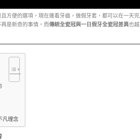
速且方便的選項，現在連看牙齒，做假牙套，都可以在一天完
不再是新奇的事情，而
傳統全瓷冠與一日假牙全瓷冠差異
也越
的
不凡理念
的