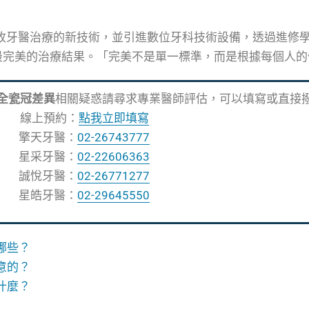
收牙醫治療的新技術，並引進數位牙科技術設備，透過進修
最完美的治療結果。「完美不是單一標準，而是根據每個人的
全瓷冠差異
相關疑惑請尋求專業醫師評估，可以填寫或直接
線上預約：
點我立即填寫
擎天牙醫：
02-26743777
星采牙醫：
02-22606363
誠悅牙醫：
02-26771277
星皓牙醫：
02-29645550
哪些？
意的？
什麼？