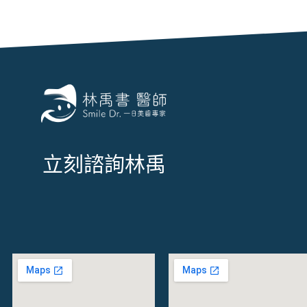
立
刻
諮
詢
林
禹
書
醫
師