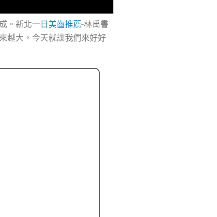
成。新北
一日美齒推薦
-林禹書
來越大，今天就讓我們來好好