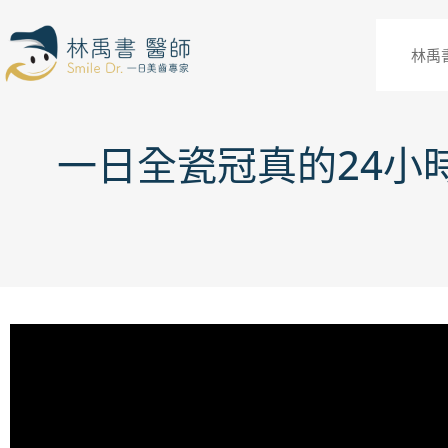
林禹
一日全瓷冠真的24小