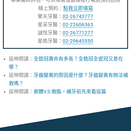
專業醫師評估，可以填寫或直接撥打電話預約諮詢
線上預約：
點我立即填寫
擎天牙醫：
02-26743777
星采牙醫：
02-22606363
誠悅牙醫：
02-26771277
星皓牙醫：
02-29645550
延伸閱讀：
全鋯冠壽命有多長？全鋯冠全瓷冠又差在
哪？
延伸閱讀：
牙齒變黃的原因是什麼？牙齒變黃有辦法補
救嗎？
延伸閱讀：
嵌體V.S.樹脂，補牙前先來看這篇