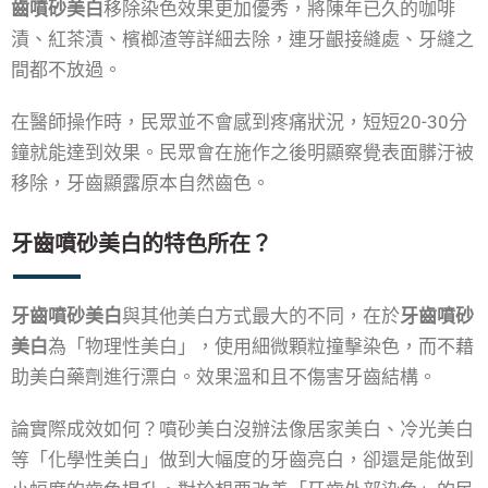
齒噴砂美白
移除染色效果更加優秀，將陳年已久的咖啡
漬、紅茶漬、檳榔渣等詳細去除，連牙齦接縫處、牙縫之
間都不放過。
在醫師操作時，民眾並不會感到疼痛狀況，短短20-30分
鐘就能達到效果。民眾會在施作之後明顯察覺表面髒汙被
移除，牙齒顯露原本自然齒色。
牙齒噴砂美白的特色所在？
牙齒噴砂美白
與其他美白方式最大的不同，在於
牙齒噴砂
美白
為「物理性美白」，使用細微顆粒撞擊染色，而不藉
助美白藥劑進行漂白。效果溫和且不傷害牙齒結構。
論實際成效如何？噴砂美白沒辦法像居家美白、冷光美白
等「化學性美白」做到大幅度的牙齒亮白，卻還是能做到