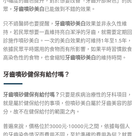
小幅度的齒色提升，對於想要改善「牙齒外部染色」的民
眾，
牙齒噴砂美白
已能做到不錯的效果。
只不過醫師也要提醒，
牙齒噴砂美白
效果並非永久性維
持，若民眾想要一直維持亮白潔淨的牙齒，就需要定期回
診施作噴砂美白。一次的美白效果約可維持1年至1.5年，
依據民眾平時選用的食物而有所影響，如果平時習慣飲食
高染色性的食物，也會縮短
牙齒噴砂美白
的維持時間。
牙齒噴砂健保有給付嗎？
牙齒噴砂健保有給付嗎？
只要是疾病治療性的牙科項目，
就是屬於健保給付的事項，但噴砂美白屬於牙齒美容的部
分，故不在健保給付的範圍之內。
普遍來說，價格位於3000元-10000元之間，依據每個人
的牙齒染色情況而費用不同，至於準確的費用為何？就要