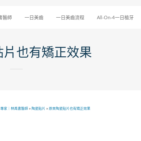
書醫師
一日美齒
一日美齒流程
All-On-4一日植牙
貼片也有矯正效果
齒專家｜林禹書醫師
»
陶瓷貼片
»
原來陶瓷貼片也有矯正效果