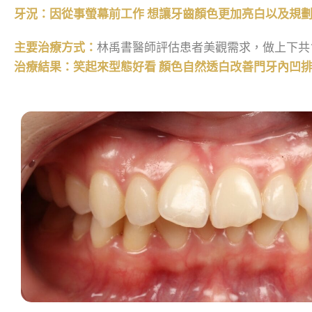
牙況：因從事螢幕前工作 想讓牙齒顏色更加亮白以及規
主要治療方式：
林禹書醫師評估患者美觀需求，做上下共
治療結果：笑起來型態好看 顏色自然透白改善門牙內凹排