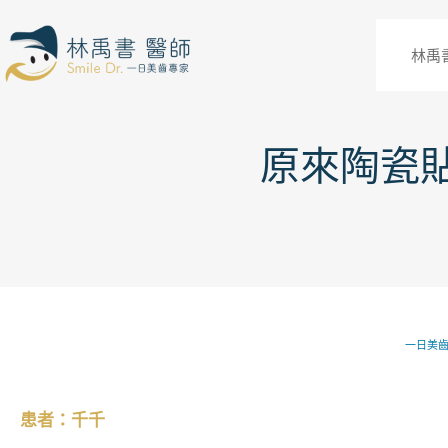
林禹
原來陶瓷
一日美
患者：千千