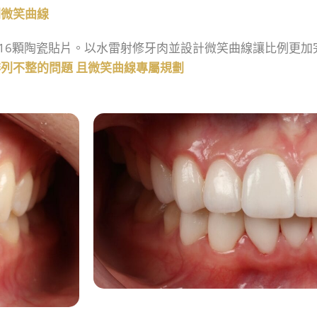
劃微笑曲線
16顆陶瓷貼片。以水雷射修牙肉並設計微笑曲線讓比例更加
列不整的問題 且微笑曲線專屬規劃