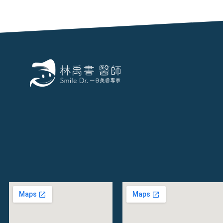
立
刻
諮
詢
林