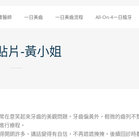
書醫師
一日美齒
一日美齒流程
All-On-4一日植牙
貼片-黃小姐
常在意笑起來牙齒的美觀問題。牙齒偏黃外，輕微的齒列不
進行療程。
得開朗許多，講話變得有自信，不再遮遮掩掩。後續回診時